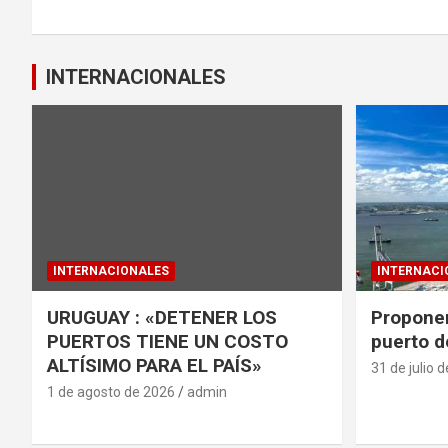
k
p
entradas
INTERNACIONALES
INTERNACIONALES
INTERNACI
URUGUAY : «DETENER LOS
Proponen
PUERTOS TIENE UN COSTO
puerto d
ALTÍSIMO PARA EL PAÍS»
31 de julio 
1 de agosto de 2026
admin