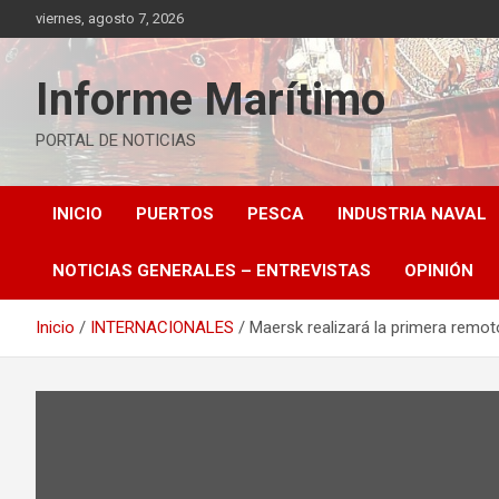
Saltar
viernes, agosto 7, 2026
al
contenido
Informe Marítimo
PORTAL DE NOTICIAS
INICIO
PUERTOS
PESCA
INDUSTRIA NAVAL
NOTICIAS GENERALES – ENTREVISTAS
OPINIÓN
Inicio
INTERNACIONALES
Maersk realizará la primera remo