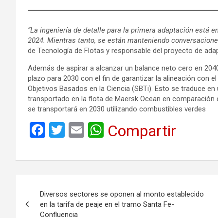
“La ingeniería de detalle para la primera adaptación está 
2024. Mientras tanto, se están manteniendo conversaciones
de Tecnología de Flotas y responsable del proyecto de ada
Además de aspirar a alcanzar un balance neto cero en 2040
plazo para 2030 con el fin de garantizar la alineación con el
Objetivos Basados en la Ciencia (SBTi). Esto se traduce e
transportado en la flota de Maersk Ocean en comparación
se transportará en 2030 utilizando combustibles verdes
F
T
E
W
Compartir
a
wi
m
h
ce
tt
ail
at
b
er
s
Navegación
o
A
Diversos sectores se oponen al monto establecido
de
o
p
en la tarifa de peaje en el tramo Santa Fe-
Confluencia