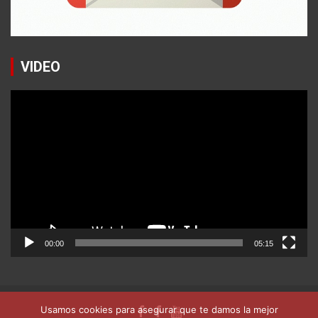
VIDEO
Reproductor
de
vídeo
00:00
05:15
Usamos cookies para asegurar que te damos la mejor