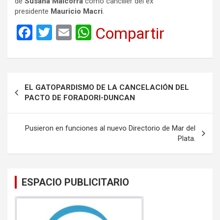
de
Susana Malcorra
como canciller del ex
presidente
Mauricio Macri
.
F
T
E
W
Compartir
a
wi
m
h
ce
tt
ail
at
b
er
s
Navegación
EL GATOPARDISMO DE LA CANCELACIÓN DEL
o
A
de
PACTO DE FORADORI-DUNCAN
o
p
entradas
k
p
Pusieron en funciones al nuevo Directorio de Mar del
Plata.
ESPACIO PUBLICITARIO