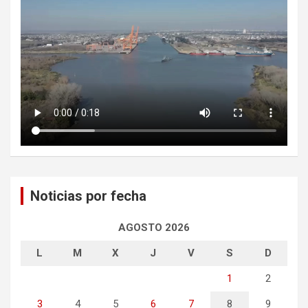
Noticias por fecha
AGOSTO 2026
L
M
X
J
V
S
D
1
2
3
4
5
6
7
8
9