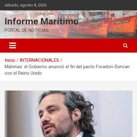
Saltar
sábado, agosto 8, 2026
al
contenido
Informe Marítimo
PORTAL DE NOTICIAS
Inicio
INTERNACIONALES
Malvinas: el Gobierno anunció el fin del pacto Foradori-Duncan
con el Reino Unido