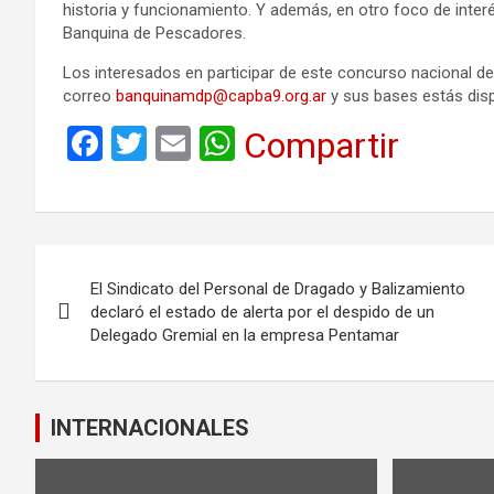
historia y funcionamiento. Y además, en otro foco de interé
Banquina de Pescadores.
Los interesados en participar de este concurso nacional de 
correo
banquinamdp@capba9.org.ar
y sus bases estás disp
F
T
E
W
Compartir
a
wi
m
h
ce
tt
ail
at
b
er
s
Navegación
o
A
El Sindicato del Personal de Dragado y Balizamiento
de
o
p
declaró el estado de alerta por el despido de un
Delegado Gremial en la empresa Pentamar
k
p
entradas
INTERNACIONALES