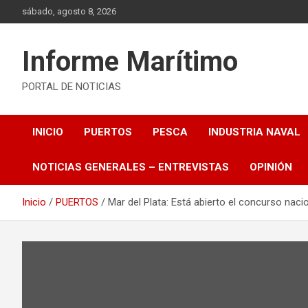
Saltar
sábado, agosto 8, 2026
al
contenido
Informe Marítimo
PORTAL DE NOTICIAS
INICIO
PUERTOS
PESCA
INDUSTRIA NAVAL
NOTICIAS GENERALES – ENTREVISTAS
OPINIÓN
Inicio
PUERTOS
Mar del Plata: Está abierto el concurso nac