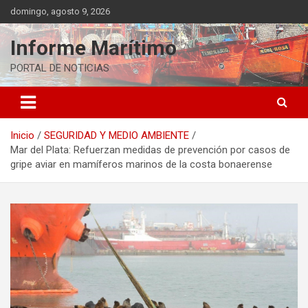
Saltar
domingo, agosto 9, 2026
al
contenido
Informe Marítimo
PORTAL DE NOTICIAS
Inicio
SEGURIDAD Y MEDIO AMBIENTE
Mar del Plata: Refuerzan medidas de prevención por casos de
gripe aviar en mamíferos marinos de la costa bonaerense