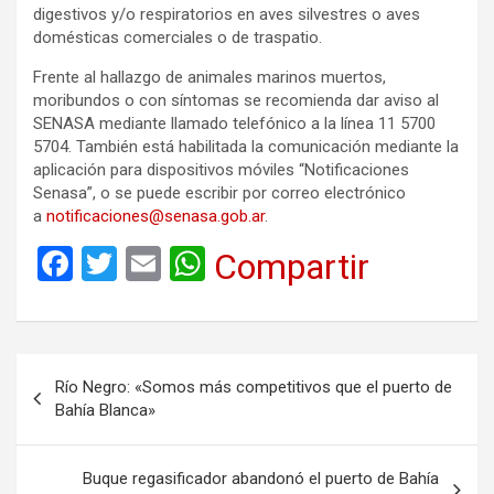
digestivos y/o respiratorios en aves silvestres o aves
domésticas comerciales o de traspatio.
Frente al hallazgo de animales marinos muertos,
moribundos o con síntomas se recomienda dar aviso al
SENASA mediante llamado telefónico a la línea 11 5700
5704. También está habilitada la comunicación mediante la
aplicación para dispositivos móviles “Notificaciones
Senasa”, o se puede escribir por correo electrónico
a
notificaciones@senasa.gob.ar
.
F
T
E
W
Compartir
a
wi
m
h
ce
tt
ail
at
b
er
s
Navegación
Río Negro: «Somos más competitivos que el puerto de
o
A
de
Bahía Blanca»
o
p
entradas
k
p
Buque regasificador abandonó el puerto de Bahía