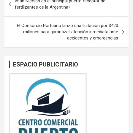
«San Nicolás es el principal puerto receptor de
o
A
de
fertilizantes de la Argentina»
o
p
entradas
k
p
El Consorcio Portuario lanzó una licitación por $420
millones para garantizar atención inmediata ante
accidentes y emergencias
ESPACIO PUBLICITARIO