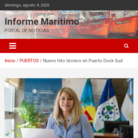
Saltar
domingo, agosto 9, 2026
al
contenido
Informe Marítimo
PORTAL DE NOTICIAS
Inicio
PUERTOS
Nuevo hito técnico en Puerto Dock Sud