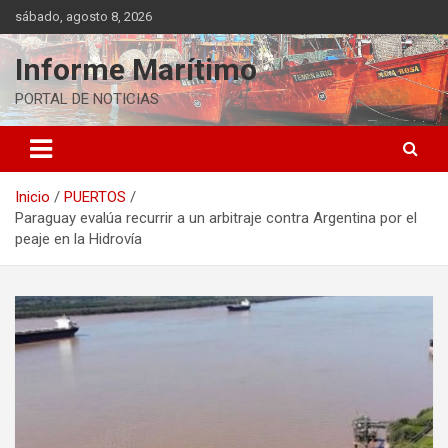
Saltar
sábado, agosto 8, 2026
al
contenido
Informe Marítimo
PORTAL DE NOTICIAS
Inicio
PUERTOS
Paraguay evalúa recurrir a un arbitraje contra Argentina por el
peaje en la Hidrovía