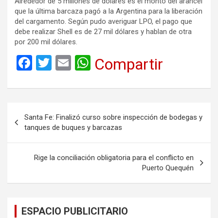
Alrededor de 5 millones de dólares es el monto del arancel
que la última barcaza pagó a la Argentina para la liberación
del cargamento. Según pudo averiguar LPO, el pago que
debe realizar Shell es de 27 mil dólares y hablan de otra
por 200 mil dólares.
F
T
E
W
Compartir
a
wi
m
h
ce
tt
ail
at
b
er
s
Navegación
Santa Fe: Finalizó curso sobre inspección de bodegas y
o
A
de
tanques de buques y barcazas
o
p
entradas
k
p
Rige la conciliación obligatoria para el conflicto en
Puerto Quequén
ESPACIO PUBLICITARIO