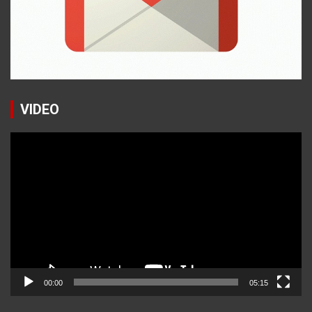
VIDEO
Reproductor
de
vídeo
00:00
05:15