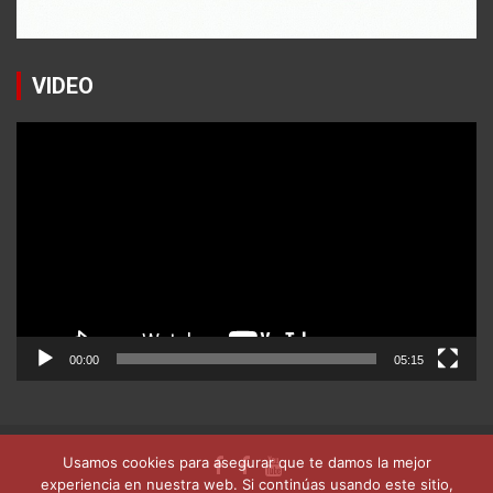
VIDEO
Reproductor
de
vídeo
00:00
05:15
Usamos cookies para asegurar que te damos la mejor
experiencia en nuestra web. Si continúas usando este sitio,