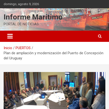
Saltar
domingo, agosto 9, 2026
al
contenido
Informe Marítimo
PORTAL DE NOTICIAS
Inicio
PUERTOS
Plan de ampliación y modernización del Puerto de Concepción
del Uruguay