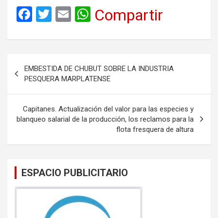
F
T
E
W
Compartir
a
wi
m
h
ce
tt
ail
at
b
er
s
Navegación
EMBESTIDA DE CHUBUT SOBRE LA INDUSTRIA
o
A
de
PESQUERA MARPLATENSE
o
p
entradas
k
p
Capitanes. Actualización del valor para las especies y
blanqueo salarial de la producción, los reclamos para la
flota fresquera de altura
ESPACIO PUBLICITARIO