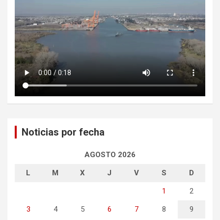
Noticias por fecha
AGOSTO 2026
L
M
X
J
V
S
D
1
2
3
4
5
6
7
8
9