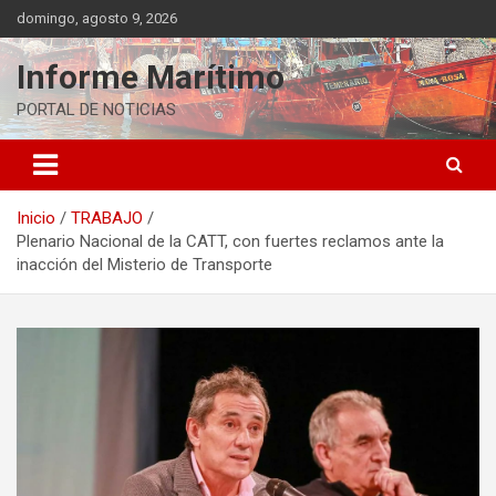
Saltar
domingo, agosto 9, 2026
al
contenido
Informe Marítimo
PORTAL DE NOTICIAS
Inicio
TRABAJO
Plenario Nacional de la CATT, con fuertes reclamos ante la
inacción del Misterio de Transporte