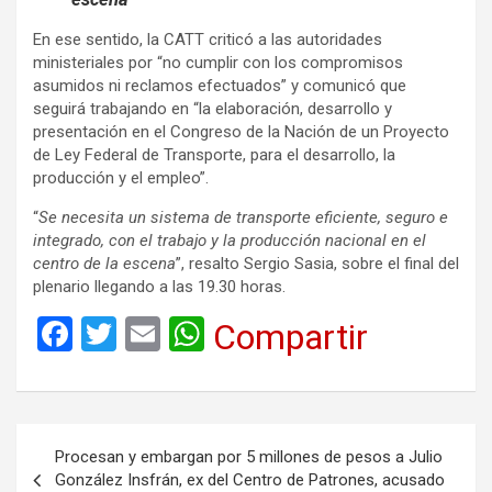
En ese sentido, la CATT criticó a las autoridades
ministeriales por “no cumplir con los compromisos
asumidos ni reclamos efectuados” y comunicó que
seguirá trabajando en “la elaboración, desarrollo y
presentación en el Congreso de la Nación de un Proyecto
de Ley Federal de Transporte, para el desarrollo, la
producción y el empleo”.
“
Se necesita un sistema de transporte eficiente, seguro e
integrado, con el trabajo y la producción nacional en el
centro de la escena
”, resalto Sergio Sasia, sobre el final del
plenario llegando a las 19.30 horas.
F
T
E
W
Compartir
a
wi
m
h
ce
tt
ail
at
b
er
s
Navegación
Procesan y embargan por 5 millones de pesos a Julio
o
A
de
González Insfrán, ex del Centro de Patrones, acusado