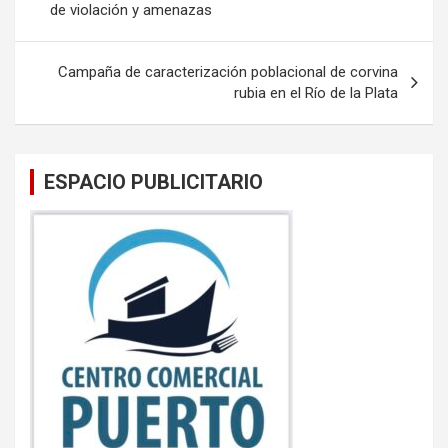
o
p
de violación y amenazas
entradas
k
p
Campaña de caracterización poblacional de corvina
rubia en el Río de la Plata
ESPACIO PUBLICITARIO