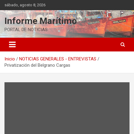
Saltar
sábado, agosto 8, 2026
al
contenido
Informe Marítimo
PORTAL DE NOTICIAS
Inicio
NOTICIAS GENERALES - ENTREVISTAS
Privatización del Belgrano Cargas