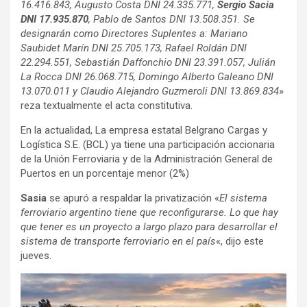
16.416.843, Augusto Costa DNI 24.335.771,
Sergio Sacia
DNI 17.935.870
, Pablo de Santos DNI 13.508.351. Se
designarán como Directores Suplentes a: Mariano
Saubidet Marín DNI 25.705.173, Rafael Roldán DNI
22.294.551, Sebastián Daffonchio DNI 23.391.057, Julián
La Rocca DNI 26.068.715, Domingo Alberto Galeano DNI
13.070.011 y Claudio Alejandro Guzmeroli DNI 13.869.834
»
reza textualmente el acta constitutiva.
En la actualidad, La empresa estatal Belgrano Cargas y
Logística S.E. (BCL) ya tiene una participación accionaria
de la Unión Ferroviaria y de la Administración General de
Puertos en un porcentaje menor (2%)
Sasia
se apuró a respaldar la privatización «
El sistema
ferroviario argentino tiene que reconfigurarse. Lo que hay
que tener es un proyecto a largo plazo para desarrollar el
sistema de transporte ferroviario en el país
«, dijo este
jueves.