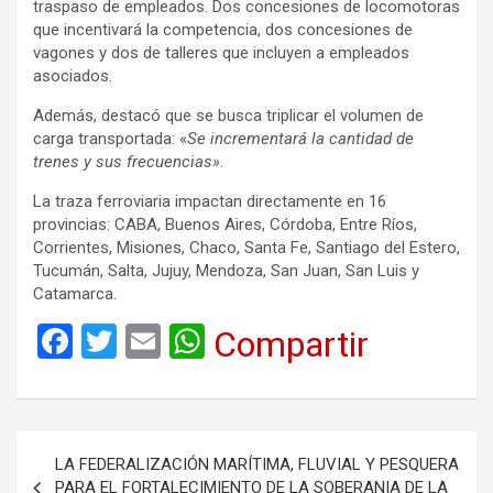
traspaso de empleados. Dos concesiones de locomotoras
que incentivará la competencia, dos concesiones de
vagones y dos de talleres que incluyen a empleados
asociados.
Además, destacó que se busca triplicar el volumen de
carga transportada: «
Se incrementará la cantidad de
trenes y sus frecuencias»
.
La traza ferroviaria impactan directamente en 16
provincias: CABA, Buenos Aires, Córdoba, Entre Ríos,
Corrientes, Misiones, Chaco, Santa Fe, Santiago del Estero,
Tucumán, Salta, Jujuy, Mendoza, San Juan, San Luis y
Catamarca.
F
T
E
W
Compartir
a
wi
m
h
ce
tt
ail
at
b
er
s
Navegación
LA FEDERALIZACIÓN MARÍTIMA, FLUVIAL Y PESQUERA
o
A
de
PARA EL FORTALECIMIENTO DE LA SOBERANIA DE LA