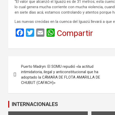
“El valor que alcanzó el Iguazú es de 31 metros; esta cue
lo cual genera mucha corriente con mucha violencia, cuando 
en siete días acá; estamos controlando y atentos porque ha
Las nuevas crecidas en la cuenca del Iguazú llevará a que el
F
T
E
W
Compartir
a
wi
m
h
ce
tt
ail
at
b
er
s
Navegación
o
A
Puerto Madryn: El SOMU repudió «la actitud
de
o
p
intimidatoria, ilegal y anticonstitucional que ha
adoptado la CÁMARA DE FLOTA AMARILLA DE
k
p
entradas
CHUBUT (CAFACH)»
INTERNACIONALES