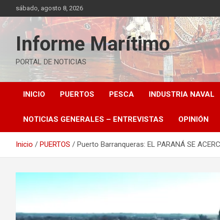
Saltar
sábado, agosto 8, 2026
al
contenido
Informe Marítimo
PORTAL DE NOTICIAS
INICIO
PUERTOS
PESCA
INDUSTRIA NAVAL
NOTICIAS GENERALES – ENTREVISTAS
OPINIÓN
Inicio
PUERTOS
Puerto Barranqueras: EL PARANÁ SE ACER