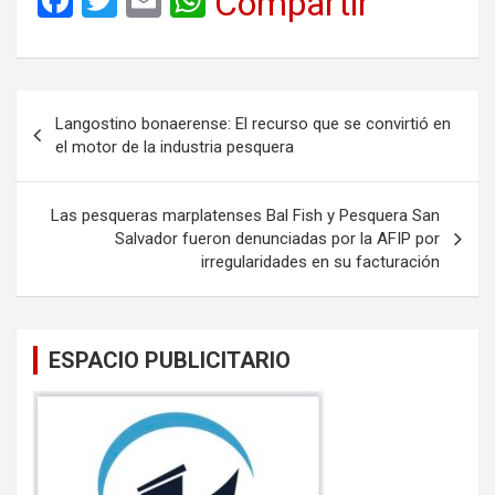
F
T
E
W
Compartir
a
wi
m
h
ce
tt
ail
at
b
er
s
Navegación
Langostino bonaerense: El recurso que se convirtió en
o
A
de
el motor de la industria pesquera
o
p
entradas
k
p
Las pesqueras marplatenses Bal Fish y Pesquera San
Salvador fueron denunciadas por la AFIP por
irregularidades en su facturación
ESPACIO PUBLICITARIO