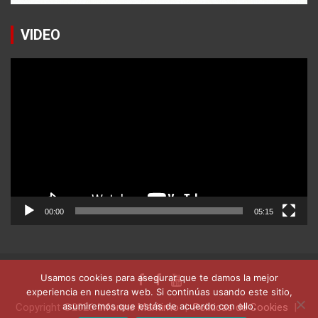
VIDEO
Reproductor
de
vídeo
00:00
05:15
Usamos cookies para asegurar que te damos la mejor
experiencia en nuestra web. Si continúas usando este sitio,
asumiremos que estás de acuerdo con ello.
Copyright ©2026
Informe Marítimo
Politicas de Cookies