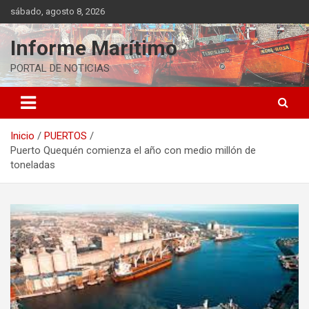
Saltar
sábado, agosto 8, 2026
al
contenido
Informe Marítimo
PORTAL DE NOTICIAS
Inicio
PUERTOS
Puerto Quequén comienza el año con medio millón de
toneladas