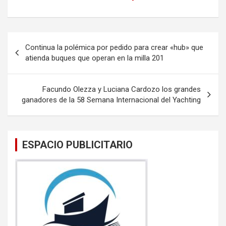
a
wi
m
h
ce
tt
ail
at
b
er
s
Navegación
Continua la polémica por pedido para crear «hub» que
o
A
de
atienda buques que operan en la milla 201
o
p
entradas
k
p
Facundo Olezza y Luciana Cardozo los grandes
ganadores de la 58 Semana Internacional del Yachting
ESPACIO PUBLICITARIO