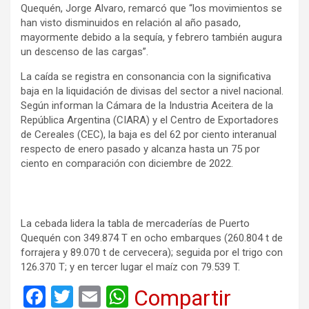
Quequén, Jorge Alvaro, remarcó que “los movimientos se
han visto disminuidos en relación al año pasado,
mayormente debido a la sequía, y febrero también augura
un descenso de las cargas”.
La caída se registra en consonancia con la significativa
baja en la liquidación de divisas del sector a nivel nacional.
Según informan la Cámara de la Industria Aceitera de la
República Argentina (CIARA) y el Centro de Exportadores
de Cereales (CEC), la baja es del 62 por ciento interanual
respecto de enero pasado y alcanza hasta un 75 por
ciento en comparación con diciembre de 2022.
La cebada lidera la tabla de mercaderías de Puerto
Quequén con 349.874 T en ocho embarques (260.804 t de
forrajera y 89.070 t de cervecera); seguida por el trigo con
126.370 T; y en tercer lugar el maíz con 79.539 T.
F
T
E
W
Compartir