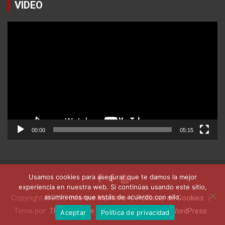
VIDEO
Reproductor
de
vídeo
00:00
05:15
Usamos cookies para asegurar que te damos la mejor
experiencia en nuestra web. Si continúas usando este sitio,
asumiremos que estás de acuerdo con ello.
Copyright ©2026
Informe Marítimo
Politicas de Cookies
Tema por:
Theme Horse
Funciona gracias a:
WordPress
Aceptar
Política de privacidad