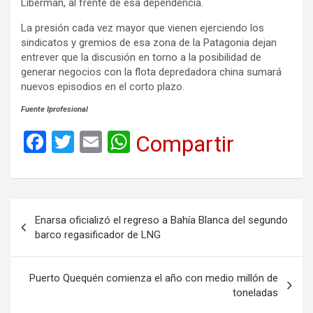
Liberman, al frente de esa dependencia.
La presión cada vez mayor que vienen ejerciendo los
sindicatos y gremios de esa zona de la Patagonia dejan
entrever que la discusión en torno a la posibilidad de
generar negocios con la flota depredadora china sumará
nuevos episodios en el corto plazo.
Fuente Iprofesional
F
T
E
W
Compartir
a
wi
m
h
ce
tt
ail
at
b
er
s
Navegación
Enarsa oficializó el regreso a Bahía Blanca del segundo
o
A
de
barco regasificador de LNG
o
p
entradas
k
p
Puerto Quequén comienza el año con medio millón de
toneladas