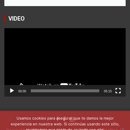
VIDEO
Reproductor
de
vídeo
00:00
05:15
Usamos cookies para asegurar que te damos la mejor
experiencia en nuestra web. Si continúas usando este sitio,
asumiremos que estás de acuerdo con ello.