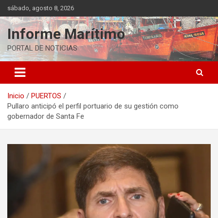
Saltar
sábado, agosto 8, 2026
al
contenido
Informe Marítimo
PORTAL DE NOTICIAS
Inicio
PUERTOS
Pullaro anticipó el perfil portuario de su gestión como
gobernador de Santa Fe