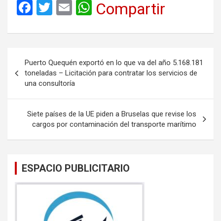
F
T
E
W
Compartir
a
wi
m
h
ce
tt
ail
at
b
er
s
Navegación
Puerto Quequén exportó en lo que va del año 5.168.181
o
A
de
toneladas – Licitación para contratar los servicios de
o
p
una consultoría
entradas
k
p
Siete países de la UE piden a Bruselas que revise los
cargos por contaminación del transporte marítimo
ESPACIO PUBLICITARIO