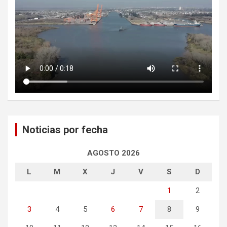
Noticias por fecha
AGOSTO 2026
L
M
X
J
V
S
D
1
2
3
4
5
6
7
8
9