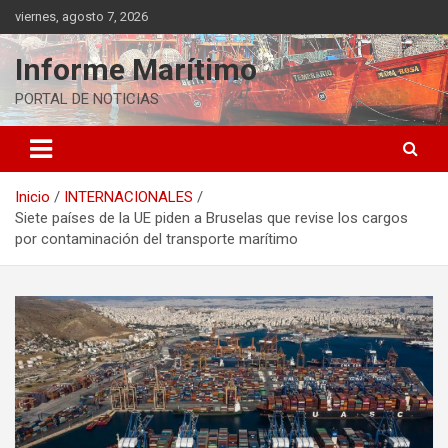
Saltar
viernes, agosto 7, 2026
al
contenido
Informe Marítimo
PORTAL DE NOTICIAS
Inicio
INTERNACIONALES
Siete países de la UE piden a Bruselas que revise los cargos
por contaminación del transporte marítimo