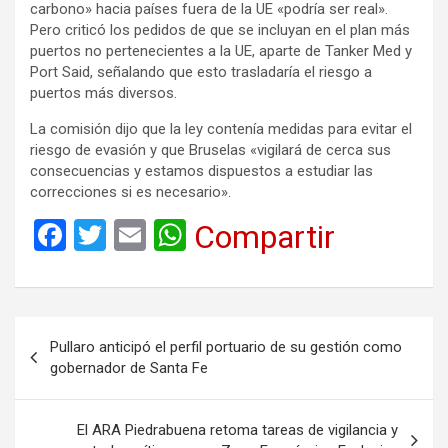
carbono» hacia países fuera de la UE «podría ser real».
Pero criticó los pedidos de que se incluyan en el plan más
puertos no pertenecientes a la UE, aparte de Tanker Med y
Port Said, señalando que esto trasladaría el riesgo a
puertos más diversos.
La comisión dijo que la ley contenía medidas para evitar el
riesgo de evasión y que Bruselas «vigilará de cerca sus
consecuencias y estamos dispuestos a estudiar las
correcciones si es necesario».
F
T
E
W
Compartir
a
wi
m
h
ce
tt
ail
at
b
er
s
Navegación
Pullaro anticipó el perfil portuario de su gestión como
o
A
de
gobernador de Santa Fe
o
p
entradas
k
p
El ARA Piedrabuena retoma tareas de vigilancia y