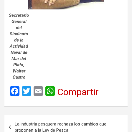
Secretario
General
del
Sindicato
de la
Actividad
Naval de
Mar del
Plata,
Walter
Castro
F
T
E
W
Compartir
a
wi
m
h
ce
tt
ail
at
b
er
s
Navegación
La industria pesquera rechaza los cambios que
o
A
de
proponen a la Ley de Pesca