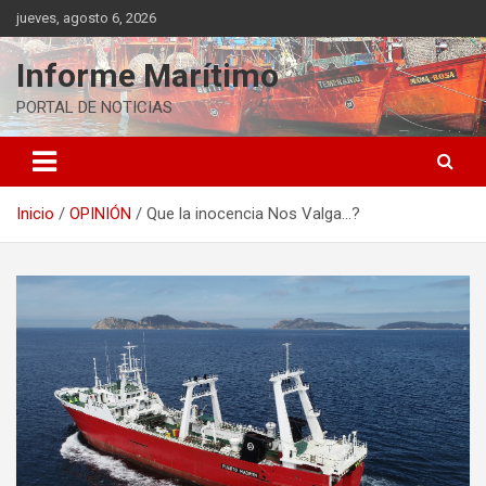
Saltar
jueves, agosto 6, 2026
al
contenido
Informe Marítimo
PORTAL DE NOTICIAS
Inicio
OPINIÓN
Que la inocencia Nos Valga…?