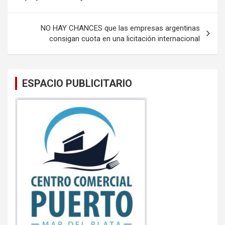
o
p
entradas
k
p
NO HAY CHANCES que las empresas argentinas
consigan cuota en una licitación internacional
ESPACIO PUBLICITARIO