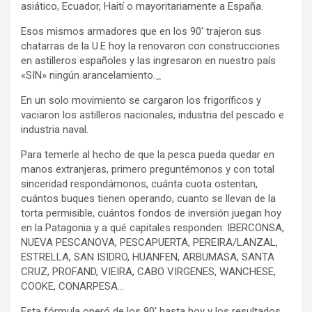
asiático, Ecuador, Haití o mayoritariamente a España.
Esos mismos armadores que en los 90′ trajeron sus
chatarras de la U.E hoy la renovaron con construcciones
en astilleros españoles y las ingresaron en nuestro país
«SIN» ningún arancelamiento._
En un solo movimiento se cargaron los frigoríficos y
vaciaron los astilleros nacionales, industria del pescado e
industria naval.
Para temerle al hecho de que la pesca pueda quedar en
manos extranjeras, primero preguntémonos y con total
sinceridad respondámonos, cuánta cuota ostentan,
cuántos buques tienen operando, cuanto se llevan de la
torta permisible, cuántos fondos de inversión juegan hoy
en la Patagonia y a qué capitales responden: IBERCONSA,
NUEVA PESCANOVA, PESCAPUERTA, PEREIRA/LANZAL,
ESTRELLA, SAN ISIDRO, HUANFEN, ARBUMASA, SANTA
CRUZ, PROFAND, VIEIRA, CABO VIRGENES, WANCHESE,
COOKE, CONARPESA…
Esta fórmula operó de los 90′ hasta hoy y los resultados