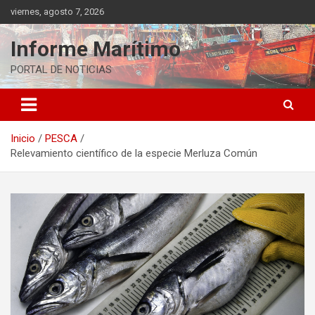
Saltar
viernes, agosto 7, 2026
al
contenido
Informe Marítimo
PORTAL DE NOTICIAS
Inicio
PESCA
Relevamiento científico de la especie Merluza Común