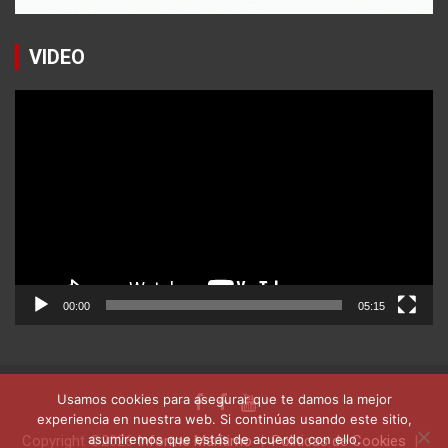
VIDEO
Reproductor
de
vídeo
00:00
05:15
Usamos cookies para asegurar que te damos la mejor
experiencia en nuestra web. Si continúas usando este sitio,
asumiremos que estás de acuerdo con ello.
Copyright ©2026
Informe Marítimo
Politicas de Cookies