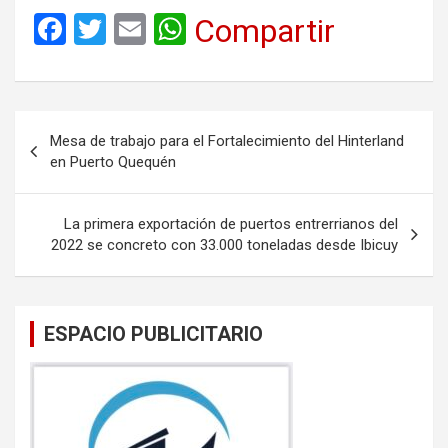
F
T
E
W
Compartir
a
wi
m
h
ce
tt
ail
at
b
er
s
Navegación
Mesa de trabajo para el Fortalecimiento del Hinterland
o
A
de
en Puerto Quequén
o
p
entradas
k
p
La primera exportación de puertos entrerrianos del
2022 se concreto con 33.000 toneladas desde Ibicuy
ESPACIO PUBLICITARIO