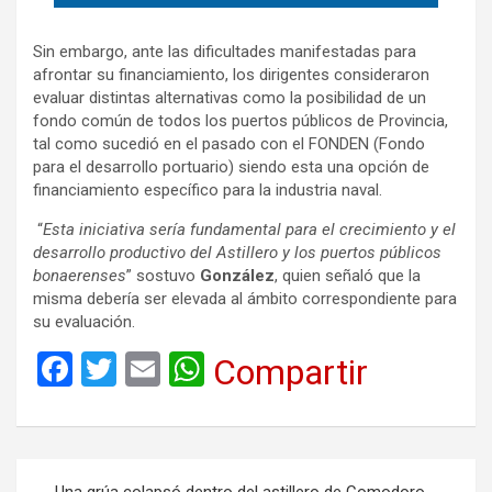
Sin embargo, ante las dificultades manifestadas para
afrontar su financiamiento, los dirigentes consideraron
evaluar distintas alternativas como la posibilidad de un
fondo común de todos los puertos públicos de Provincia,
tal como sucedió en el pasado con el FONDEN (Fondo
para el desarrollo portuario) siendo esta una opción de
financiamiento específico para la industria naval.
“
Esta iniciativa sería fundamental para el crecimiento y el
desarrollo productivo del Astillero y los puertos públicos
bonaerenses
” sostuvo
González
, quien señaló que la
misma debería ser elevada al ámbito correspondiente para
su evaluación.
F
T
E
W
Compartir
a
wi
m
h
ce
tt
ail
at
b
er
s
Navegación