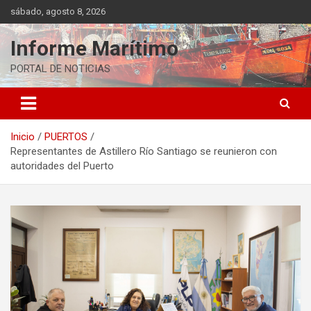
Saltar
sábado, agosto 8, 2026
al
contenido
Informe Marítimo
PORTAL DE NOTICIAS
Inicio
PUERTOS
Representantes de Astillero Río Santiago se reunieron con
autoridades del Puerto