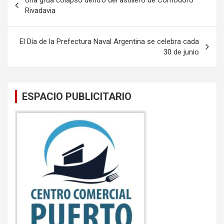
Una grúa colapsó dentro del astillero de Comodoro
o
A
de
Rivadavia
o
p
entradas
k
p
El Día de la Prefectura Naval Argentina se celebra cada
30 de junio
ESPACIO PUBLICITARIO