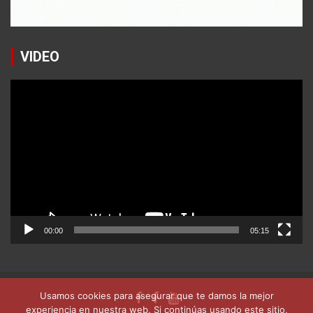
VIDEO
Reproductor
de
vídeo
00:00
05:15
Usamos cookies para asegurar que te damos la mejor
experiencia en nuestra web. Si continúas usando este sitio,