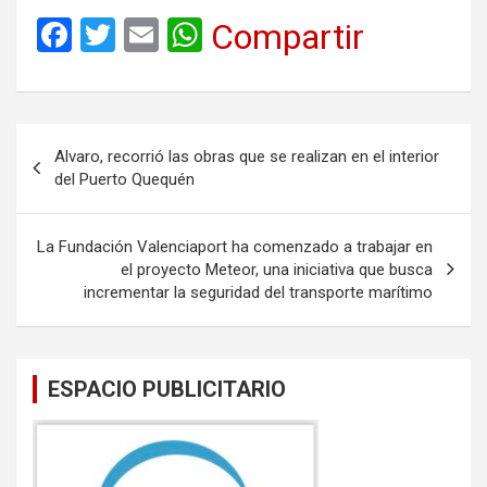
F
T
E
W
Compartir
a
wi
m
h
ce
tt
ail
at
b
er
s
Navegación
Alvaro, recorrió las obras que se realizan en el interior
o
A
de
del Puerto Quequén
o
p
entradas
k
p
La Fundación Valenciaport ha comenzado a trabajar en
el proyecto Meteor, una iniciativa que busca
incrementar la seguridad del transporte marítimo
ESPACIO PUBLICITARIO