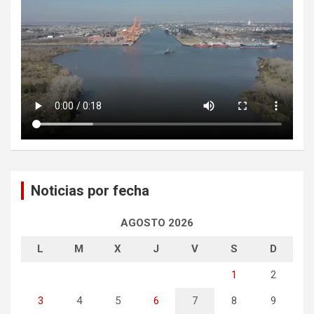
Noticias por fecha
AGOSTO 2026
L
M
X
J
V
S
D
1
2
3
4
5
6
7
8
9