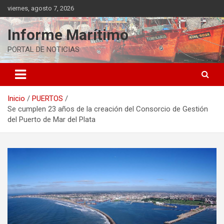
Saltar
viernes, agosto 7, 2026
al
contenido
Informe Marítimo
PORTAL DE NOTICIAS
Inicio
PUERTOS
Se cumplen 23 años de la creación del Consorcio de Gestión
del Puerto de Mar del Plata