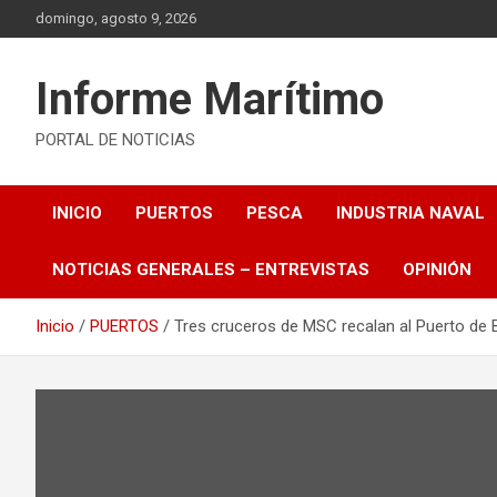
Saltar
domingo, agosto 9, 2026
al
contenido
Informe Marítimo
PORTAL DE NOTICIAS
INICIO
PUERTOS
PESCA
INDUSTRIA NAVAL
NOTICIAS GENERALES – ENTREVISTAS
OPINIÓN
Inicio
PUERTOS
Tres cruceros de MSC recalan al Puerto de 