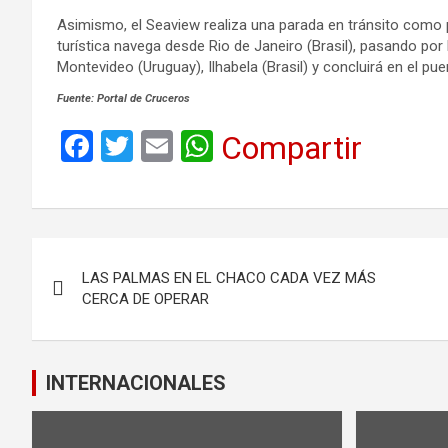
Asimismo, el Seaview realiza una parada en tránsito como 
turística navega desde Rio de Janeiro (Brasil), pasando por
Montevideo (Uruguay), Ilhabela (Brasil) y concluirá en el pue
Fuente: Portal de Cruceros
F
T
E
W
Compartir
a
wi
m
h
ce
tt
ail
at
b
er
s
Navegación
o
A
LAS PALMAS EN EL CHACO CADA VEZ MÁS
de
o
p
CERCA DE OPERAR
k
p
entradas
INTERNACIONALES