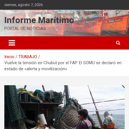
Saltar
viernes, agosto 7, 2026
al
contenido
Informe Marítimo
PORTAL DE NOTICIAS
Inicio
TRABAJO
Vuelve la tensión en Chubut por el FAP. El SOMU se declaró en
estado de «alerta y movilización»