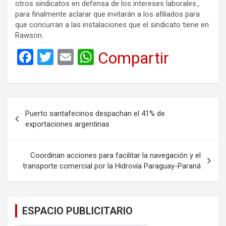
otros sindicatos en defensa de los intereses laborales.,
para finalmente aclarar que invitarán a los afiliados para
que concurran a las instalaciones que el sindicato tiene en
Rawson.
F
T
E
W
Compartir
a
wi
m
h
ce
tt
ail
at
b
er
s
Navegación
Puerto santafecinos despachan el 41% de
o
A
de
exportaciones argentinas
o
p
entradas
k
p
Coordinan acciones para facilitar la navegación y el
transporte comercial por la Hidrovía Paraguay-Paraná
ESPACIO PUBLICITARIO