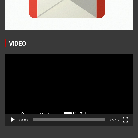
VIDEO
Reproductor
de
vídeo
00:00
05:15