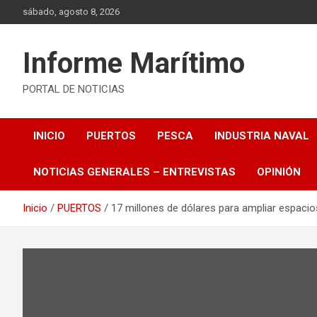
Saltar
sábado, agosto 8, 2026
al
contenido
Informe Marítimo
PORTAL DE NOTICIAS
INICIO
PUERTOS
PESCA
INDUSTRIA NAVAL
NOTICIAS GENERALES – ENTREVISTAS
OPINIÓN
Inicio
PUERTOS
17 millones de dólares para ampliar espacio