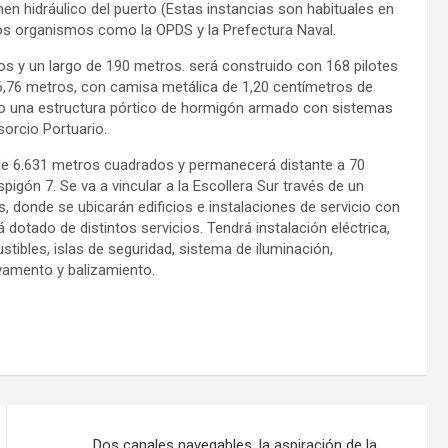
men hidráulico del puerto (Estas instancias son habituales en
ros organismos como la OPDS y la Prefectura Naval.
os y un largo de 190 metros. será construido con 168 pilotes
,76 metros, con camisa metálica de 1,20 centímetros de
do una estructura pórtico de hormigón armado con sistemas
orcio Portuario.
 de 6.631 metros cuadrados y permanecerá distante a 70
igón 7. Se va a vincular a la Escollera Sur través de un
 donde se ubicarán edificios e instalaciones de servicio con
dotado de distintos servicios. Tendrá instalación eléctrica,
tibles, islas de seguridad, sistema de iluminación,
lvamento y balizamiento.
Dos canales navegables, la aspiración de la