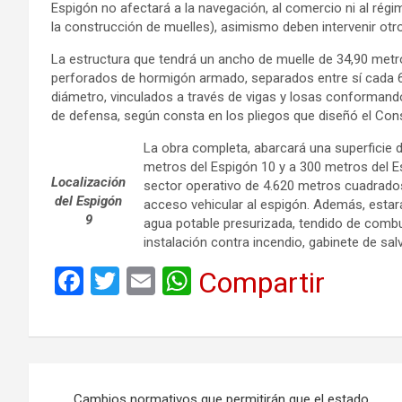
Espigón no afectará a la navegación, al comercio ni al régi
la construcción de muelles), asimismo deben intervenir ot
La estructura que tendrá un ancho de muelle de 34,90 metr
perforados de hormigón armado, separados entre sí cada 6
diámetro, vinculados a través de vigas y losas conforman
de defensa, según consta en los pliegos que diseñó el Cons
La obra completa, abarcará una superficie
metros del Espigón 10 y a 300 metros del Esp
Localización
sector operativo de 4.620 metros cuadrados,
del Espigón
acceso vehicular al espigón. Además, estará 
9
agua potable presurizada, tendido de combus
instalación contra incendio, gabinete de sa
F
T
E
W
Compartir
a
wi
m
h
ce
tt
ail
at
b
er
s
Navegación
o
A
Cambios normativos que permitirán que el estado