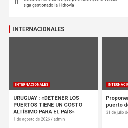
de
o
p
siga gestionado la Hidrovía
k
p
entradas
INTERNACIONALES
INTERNACIONALES
INTERNACI
URUGUAY : «DETENER LOS
Proponen
PUERTOS TIENE UN COSTO
puerto d
ALTÍSIMO PARA EL PAÍS»
31 de julio 
1 de agosto de 2026
admin