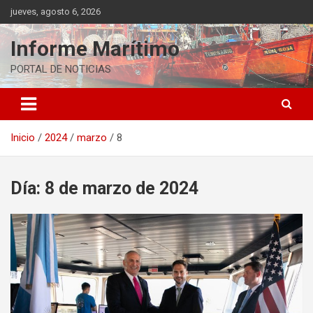
Saltar
jueves, agosto 6, 2026
al
contenido
Informe Marítimo
PORTAL DE NOTICIAS
Inicio
2024
marzo
8
Día:
8 de marzo de 2024