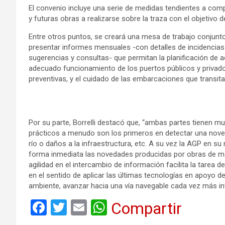
El convenio incluye una serie de medidas tendientes a compa
y futuras obras a realizarse sobre la traza con el objetivo 
Entre otros puntos, se creará una mesa de trabajo conjunt
presentar informes mensuales -con detalles de incidencias
sugerencias y consultas- que permitan la planificación de ac
adecuado funcionamiento de los puertos públicos y privado
preventivas, y el cuidado de las embarcaciones que transita
Por su parte, Borrelli destacó que, “ambas partes tienen 
prácticos a menudo son los primeros en detectar una noveda
río o daños a la infraestructura, etc. A su vez la AGP en su
forma inmediata las novedades producidas por obras de man
agilidad en el intercambio de información facilita la tare
en el sentido de aplicar las últimas tecnologías en apoyo de
ambiente, avanzar hacia una vía navegable cada vez más inte
F
T
E
W
Compartir
a
wi
m
h