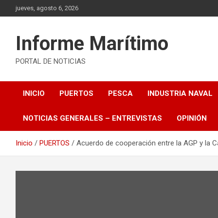
Saltar
jueves, agosto 6, 2026
al
contenido
Informe Marítimo
PORTAL DE NOTICIAS
INICIO
PUERTOS
PESCA
INDUSTRIA NAVAL
NOTICIAS GENERALES – ENTREVISTAS
OPINIÓN
Inicio
PUERTOS
Acuerdo de cooperación entre la AGP y la C