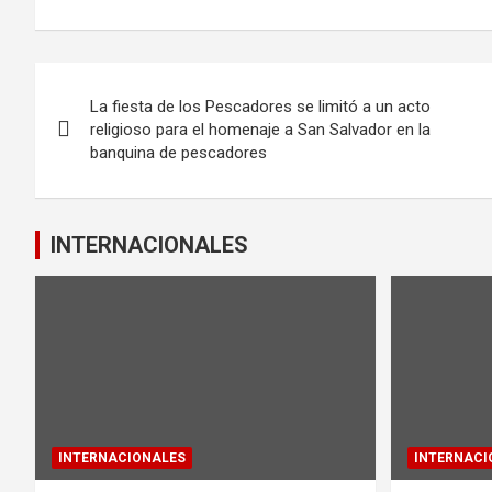
ce
tt
ail
at
b
er
s
Navegación
o
A
La fiesta de los Pescadores se limitó a un acto
de
o
p
religioso para el homenaje a San Salvador en la
banquina de pescadores
k
p
entradas
INTERNACIONALES
INTERNACIONALES
INTERNACI