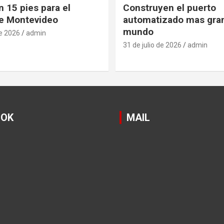
 15 pies para el
Construyen el puerto
e Montevideo
automatizado mas gra
mundo
de 2026
admin
31 de julio de 2026
admin
OOK
MAIL