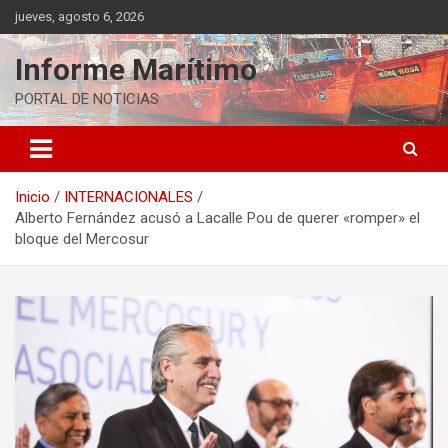
Saltar
jueves, agosto 6, 2026
al
contenido
Informe Marítimo
PORTAL DE NOTICIAS
Inicio
INTERNACIONALES
Alberto Fernández acusó a Lacalle Pou de querer «romper» el
bloque del Mercosur