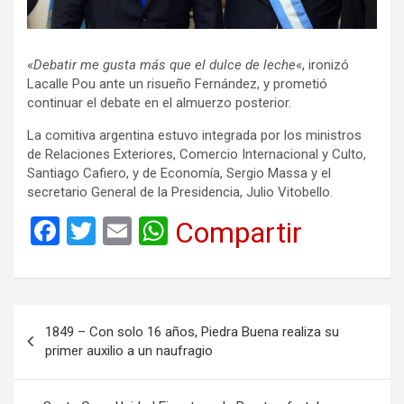
«
Debatir me gusta más que el dulce de leche
«, ironizó
Lacalle Pou ante un risueño Fernández, y prometió
continuar el debate en el almuerzo posterior.
La comitiva argentina estuvo integrada por los ministros
de Relaciones Exteriores, Comercio Internacional y Culto,
Santiago Cafiero, y de Economía, Sergio Massa y el
secretario General de la Presidencia, Julio Vitobello.
F
T
E
W
Compartir
a
wi
m
h
ce
tt
ail
at
b
er
s
Navegación
1849 – Con solo 16 años, Piedra Buena realiza su
o
A
de
primer auxilio a un naufragio
o
p
entradas
k
p