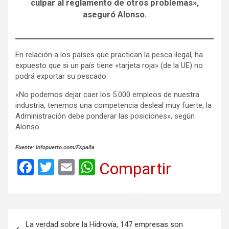
culpar al reglamento de otros problemas»,
aseguró Alonso.
En relación a los países que practican la pesca ilegal, ha
expuesto que si un país tiene «tarjeta roja» (de la UE) no
podrá exportar su pescado.
«No podemos dejar caer los 5.000 empleos de nuestra
industria, tenemos una competencia desleal muy fuerte, la
Administración debe ponderar las posiciones», según
Alonso.
Fuente: Infopuerto.com/España
F
T
E
W
Compartir
a
wi
m
h
ce
tt
ail
at
b
er
s
Navegación
La verdad sobre la Hidrovía, 147 empresas son