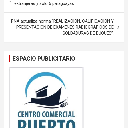
o
A
de
extranjeras y solo 6 paraguayas
o
p
entradas
k
p
PNA actualiza norma “REALIZACIÓN, CALIFICACIÓN Y
PRESENTACIÓN DE EXÁMENES RADIOGRÁFICOS DE
SOLDADURAS DE BUQUES”.
ESPACIO PUBLICITARIO