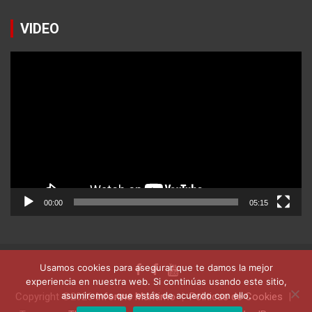
VIDEO
Reproductor
de
vídeo
00:00
05:15
Usamos cookies para asegurar que te damos la mejor
experiencia en nuestra web. Si continúas usando este sitio,
asumiremos que estás de acuerdo con ello.
Copyright ©2026
Informe Marítimo
Politicas de Cookies