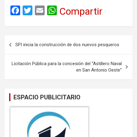
F
T
E
W
Compartir
a
wi
m
h
ce
tt
ail
at
b
er
s
Navegación
SPI inicia la construcción de dos nuevos pesqueros
o
A
de
o
p
entradas
Licitación Pública para la concesión del “Astillero Naval
k
p
en San Antonio Oeste”
ESPACIO PUBLICITARIO