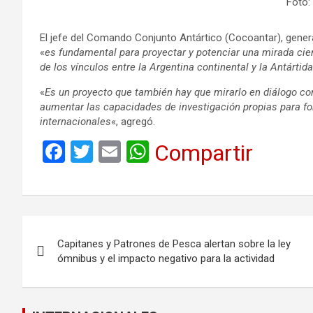
Foto:
El jefe del Comando Conjunto Antártico (Cocoantar), genera
«
es fundamental para proyectar y potenciar una mirada cien
de los vínculos entre la Argentina continental y la Antártida
«
Es un proyecto que también hay que mirarlo en diálogo c
aumentar las capacidades de investigación propias para for
internacionales
«, agregó.
F
T
E
W
Compartir
a
wi
m
h
ce
tt
ail
at
b
er
s
Navegación
o
A
Capitanes y Patrones de Pesca alertan sobre la ley
de
o
p
ómnibus y el impacto negativo para la actividad
k
p
entradas