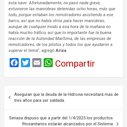
esta nave. Afortunadamente, no pasó nada grave,
estuvieron las maniobras detenidas ocho horas, más que
todo, porque estaban los remolcadores asistiendo a ese
barco, así que no había otros para hacer maniobras,
aunque de cualquier modo a esa hora de la mañana no
había mucho tráfico, así que lo importante fue la buena
reacción de la Autoridad Marítima, de las empresas de
remolcadores, de los pilotos y todos los que ayudaron a
superar el tema
”, agregó
Ariza
.
F
T
E
W
Compartir
a
wi
m
h
ce
tt
ail
at
b
er
s
Navegación
Aseguran que la deuda de la Hidrovia necesitará mas de
o
A
de
tres años para ser saldada.
o
p
entradas
k
p
Senasa dispuso que a partir del 1/4/2025 los productos
fitosanitarios estarán alcanzados por el Sistema