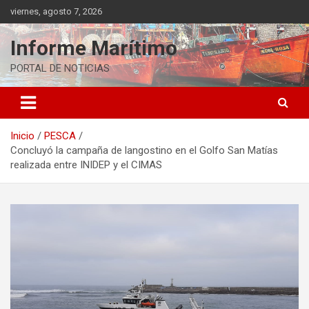
Saltar
viernes, agosto 7, 2026
al
contenido
Informe Marítimo
PORTAL DE NOTICIAS
Inicio
PESCA
Concluyó la campaña de langostino en el Golfo San Matías
realizada entre INIDEP y el CIMAS