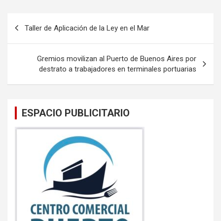
ce
tt
ail
at
b
er
s
Navegación
Taller de Aplicación de la Ley en el Mar
o
A
de
o
p
entradas
Gremios movilizan al Puerto de Buenos Aires por
k
p
destrato a trabajadores en terminales portuarias
ESPACIO PUBLICITARIO