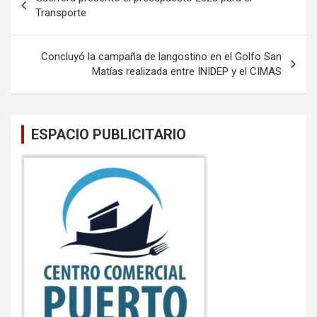
o
A
de
Transporte
o
p
entradas
k
p
Concluyó la campaña de langostino en el Golfo San
Matías realizada entre INIDEP y el CIMAS
ESPACIO PUBLICITARIO