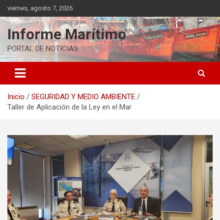
Saltar
viernes, agosto 7, 2026
al
contenido
Informe Marítimo
PORTAL DE NOTICIAS
Inicio
SEGURIDAD Y MEDIO AMBIENTE
Taller de Aplicación de la Ley en el Mar