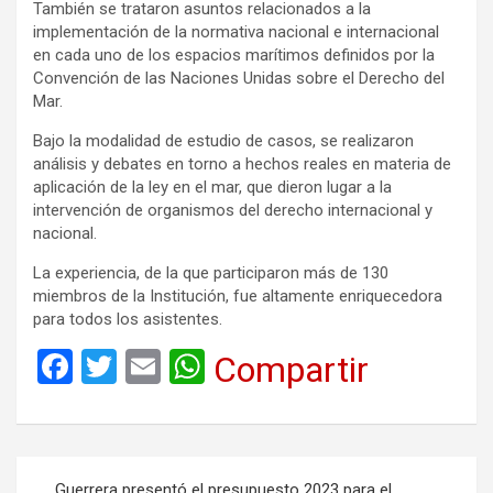
También se trataron asuntos relacionados a la
implementación de la normativa nacional e internacional
en cada uno de los espacios marítimos definidos por la
Convención de las Naciones Unidas sobre el Derecho del
Mar.
Bajo la modalidad de estudio de casos, se realizaron
análisis y debates en torno a hechos reales en materia de
aplicación de la ley en el mar, que dieron lugar a la
intervención de organismos del derecho internacional y
nacional.
La experiencia, de la que participaron más de 130
miembros de la Institución, fue altamente enriquecedora
para todos los asistentes.
F
T
E
W
Compartir
a
wi
m
h
ce
tt
ail
at
b
er
s
Navegación
Guerrera presentó el presupuesto 2023 para el