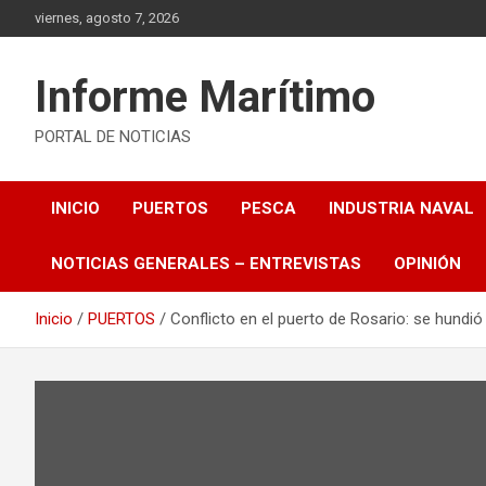
Saltar
viernes, agosto 7, 2026
al
contenido
Informe Marítimo
PORTAL DE NOTICIAS
INICIO
PUERTOS
PESCA
INDUSTRIA NAVAL
NOTICIAS GENERALES – ENTREVISTAS
OPINIÓN
Inicio
PUERTOS
Conflicto en el puerto de Rosario: se hundió