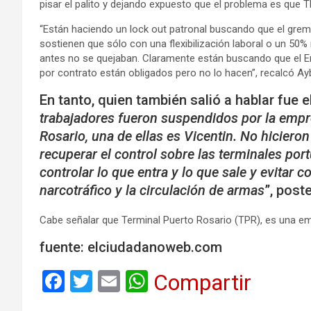
pisar el palito y dejando expuesto que el problema es que TP
“Están haciendo un lock out patronal buscando que el gremi
sostienen que sólo con una flexibilización laboral o un 50%
antes no se quejaban. Claramente están buscando que el Enap
por contrato están obligados pero no lo hacen”, recalcó Ay
En tanto, quien también salió a hablar fue e
trabajadores fueron suspendidos por la empr
Rosario, una de ellas es Vicentin. No hiciero
recuperar el control sobre las terminales port
controlar lo que entra y lo que sale y evitar c
narcotráfico y la circulación de armas
”, post
Cabe señalar que Terminal Puerto Rosario (TPR), es una em
fuente: elciudadanoweb.com
F
T
E
W
Compartir
a
wi
m
h