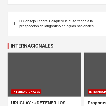
ce
tt
ail
at
b
er
s
Navegación
o
A
El Consejo Federal Pesquero le puso fecha a la
de
o
p
prospección de langostino en aguas nacionales
k
p
entradas
INTERNACIONALES
INTERNACIONALES
INTERNACI
URUGUAY : «DETENER LOS
Proponen