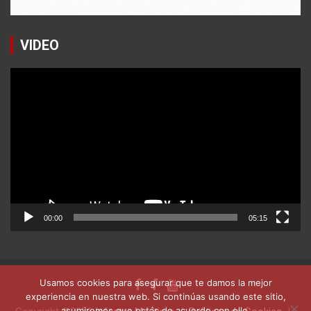
VIDEO
Reproductor
de
vídeo
00:00
05:15
Usamos cookies para asegurar que te damos la mejor
experiencia en nuestra web. Si continúas usando este sitio,
asumiremos que estás de acuerdo con ello.