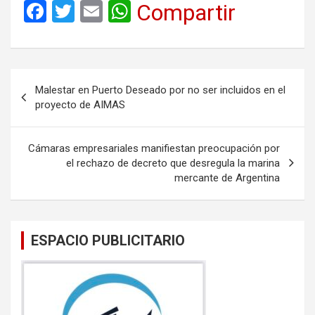
F
T
E
W
Compartir
a
wi
m
h
ce
tt
ail
at
b
er
s
Navegación
Malestar en Puerto Deseado por no ser incluidos en el
o
A
de
proyecto de AIMAS
o
p
entradas
k
p
Cámaras empresariales manifiestan preocupación por
el rechazo de decreto que desregula la marina
mercante de Argentina
ESPACIO PUBLICITARIO