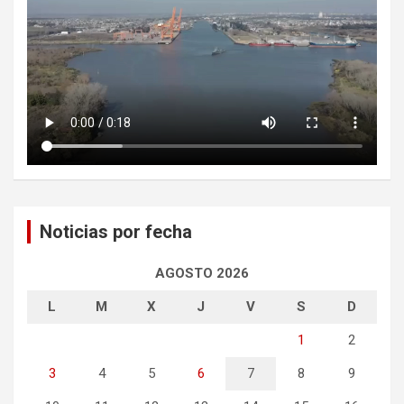
Noticias por fecha
AGOSTO 2026
L
M
X
J
V
S
D
1
2
3
4
5
6
7
8
9