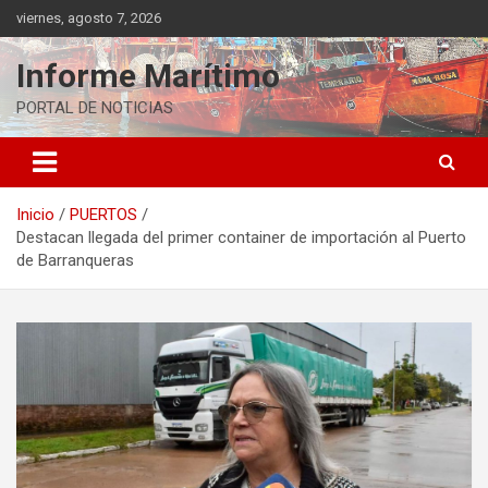
Saltar
viernes, agosto 7, 2026
al
contenido
Informe Marítimo
PORTAL DE NOTICIAS
Inicio
PUERTOS
Destacan llegada del primer container de importación al Puerto
de Barranqueras