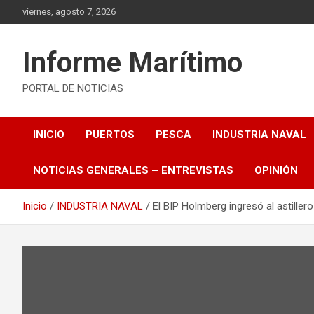
Saltar
viernes, agosto 7, 2026
al
contenido
Informe Marítimo
PORTAL DE NOTICIAS
INICIO
PUERTOS
PESCA
INDUSTRIA NAVAL
NOTICIAS GENERALES – ENTREVISTAS
OPINIÓN
Inicio
INDUSTRIA NAVAL
El BIP Holmberg ingresó al astille