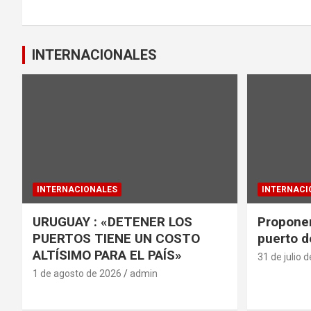
k
p
entradas
INTERNACIONALES
INTERNACIONALES
INTERNACI
URUGUAY : «DETENER LOS
Proponen
PUERTOS TIENE UN COSTO
puerto d
ALTÍSIMO PARA EL PAÍS»
31 de julio 
1 de agosto de 2026
admin