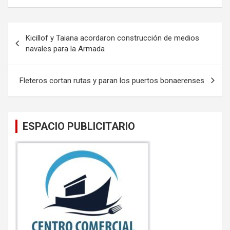
ce
tt
ail
at
b
er
s
Navegación
Kicillof y Taiana acordaron construcción de medios
o
A
de
navales para la Armada
o
p
entradas
k
p
Fleteros cortan rutas y paran los puertos bonaerenses
ESPACIO PUBLICITARIO