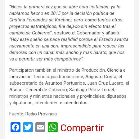
“
No es la primera vez que se abre esta licitación: ya lo
habíamos hecho en 2015 por la decisión política de
Cristina Fernández de Kirchner, pero, como tantos otros
proyectos estratégicos, fue dejado sin efecto tras el
cambio de Gobierno
”, sostuvo el Gobernador y añadió:
“
Hoy este sueño se hace realidad porque el Estado avanza
nuevamente en una obra imprescindible para reducir las
demoras con un canal más ancho y más barato, que nos
va a permitir ser más competitivos”
.
Participaron también el ministro de Producción, Ciencia e
Innovación Tecnológica bonaerense, Augusto Costa; el
subsecretario de Asuntos Portuarios, Juan Cruz Lucero; el
Asesor General de Gobierno, Santiago Pérez Teruel;
ministros y ministras nacionales y provinciales; diputados
y diputadas; intendentes e intendentas.
Fuente: Radio Provincia
F
T
E
W
Compartir
a
wi
m
h