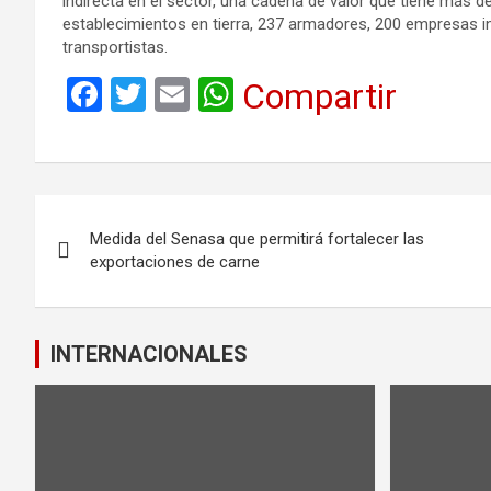
indirecta en el sector, una cadena de valor que tiene más 
establecimientos en tierra, 237 armadores, 200 empresas i
transportistas.
F
T
E
W
Compartir
a
wi
m
h
ce
tt
ail
at
b
er
s
Navegación
o
A
Medida del Senasa que permitirá fortalecer las
de
o
p
exportaciones de carne
k
p
entradas
INTERNACIONALES