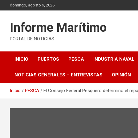
Saltar
domingo, agosto 9, 2026
al
contenido
Informe Marítimo
PORTAL DE NOTICIAS
INICIO
PUERTOS
PESCA
INDUSTRIA NAVAL
NOTICIAS GENERALES – ENTREVISTAS
OPINIÓN
Inicio
PESCA
El Consejo Federal Pesquero determinó el repa