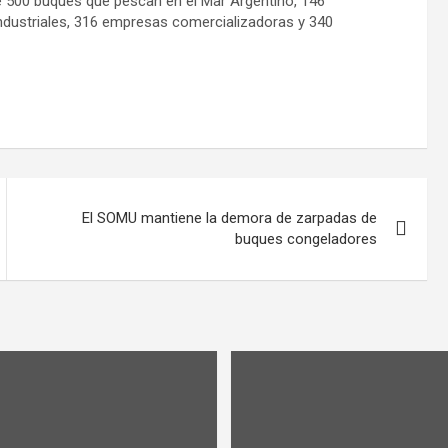
de 500 buques que pescan en el Mar Argentino, 146
ndustriales, 316 empresas comercializadoras y 340
El SOMU mantiene la demora de zarpadas de
buques congeladores