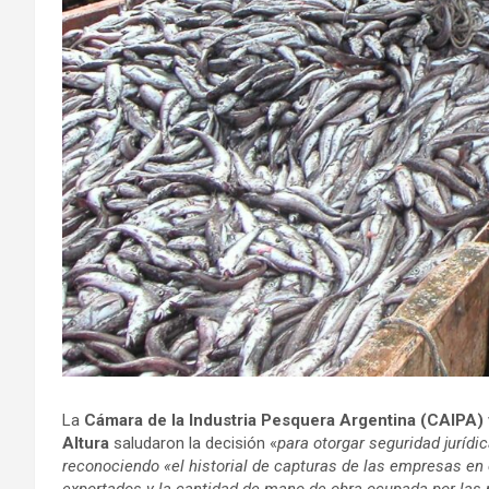
La
Cámara de la Industria Pesquera Argentina (CAIPA
Altura
saludaron la decisión «
para otorgar seguridad juríd
reconociendo «el historial de capturas de las empresas en e
exportados y la cantidad de mano de obra ocupada por las 