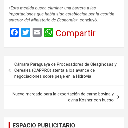
«
Esta medida busca eliminar una barrera a las
importaciones que había sido establecida por la gestión
anterior del Ministerio de Economía
«, concluyó.
F
T
E
W
Compartir
a
wi
m
h
ce
tt
ail
at
b
er
s
Navegación
Cámara Paraguaya de Procesadores de Oleaginosas y
o
A
de
Cereales (CAPPRO) atenta a los avance de
o
p
negociaciones sobre peaje en la Hidrovía
entradas
k
p
Nuevo mercado para la exportación de carne bovina y
ovina Kosher con hueso
ESPACIO PUBLICITARIO