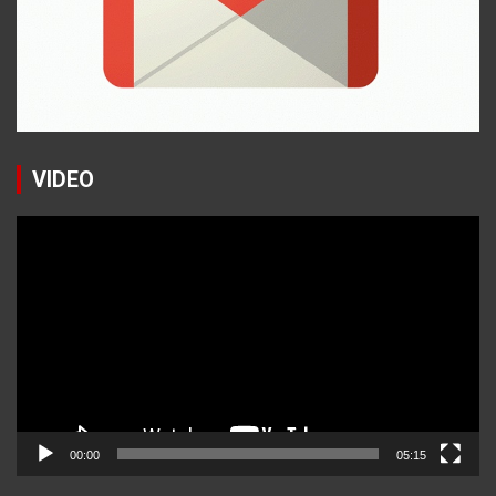
VIDEO
Reproductor
de
vídeo
00:00
05:15