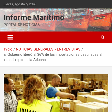
Saltar
jueves, agosto 6, 2026
al
contenido
Informe Marítimo
PORTAL DE NOTICIAS
Inicio
NOTICIAS GENERALES - ENTREVISTAS
El Gobierno liberó al 36% de las importaciones destinadas al
«canal rojo» de la Aduana