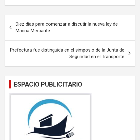
ce
tt
ail
at
b
er
s
Navegación
Diez días para comenzar a discutir la nueva ley de
o
A
de
Marina Mercante
o
p
entradas
k
p
Prefectura fue distinguida en el simposio de la Junta de
Seguridad en el Transporte
ESPACIO PUBLICITARIO