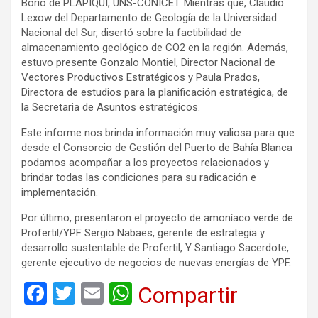
Borio de PLAPIQUI, UNS-CONICET. Mientras que, Claudio
Lexow del Departamento de Geología de la Universidad
Nacional del Sur, disertó sobre la factibilidad de
almacenamiento geológico de CO2 en la región. Además,
estuvo presente Gonzalo Montiel, Director Nacional de
Vectores Productivos Estratégicos y Paula Prados,
Directora de estudios para la planificación estratégica, de
la Secretaria de Asuntos estratégicos.
Este informe nos brinda información muy valiosa para que
desde el Consorcio de Gestión del Puerto de Bahía Blanca
podamos acompañar a los proyectos relacionados y
brindar todas las condiciones para su radicación e
implementación.
Por último, presentaron el proyecto de amoníaco verde de
Profertil/YPF Sergio Nabaes, gerente de estrategia y
desarrollo sustentable de Profertil, Y Santiago Sacerdote,
gerente ejecutivo de negocios de nuevas energías de YPF.
F
T
E
W
Compartir
a
wi
m
h