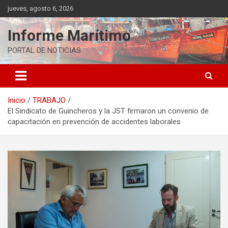
Saltar
jueves, agosto 6, 2026
al
contenido
Informe Marítimo
PORTAL DE NOTICIAS
Inicio
TRABAJO
El Sindicato de Guincheros y la JST firmaron un convenio de
capacitación en prevención de accidentes laborales