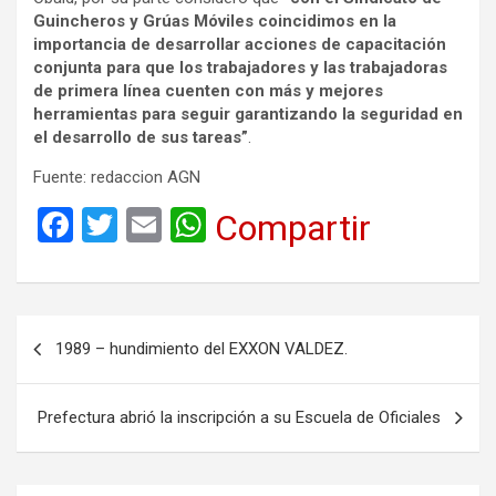
Guincheros y Grúas Móviles coincidimos en la
importancia de desarrollar acciones de capacitación
conjunta para que los trabajadores y las trabajadoras
de primera línea cuenten con más y mejores
herramientas para seguir garantizando la seguridad en
el desarrollo de sus tareas”
.
Fuente: redaccion AGN
F
T
E
W
Compartir
a
wi
m
h
ce
tt
ail
at
b
er
s
Navegación
1989 – hundimiento del EXXON VALDEZ.
o
A
de
o
p
entradas
Prefectura abrió la inscripción a su Escuela de Oficiales
k
p