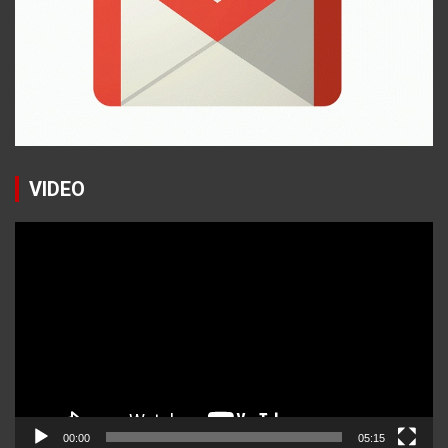
VIDEO
Reproductor
de
vídeo
00:00
05:15