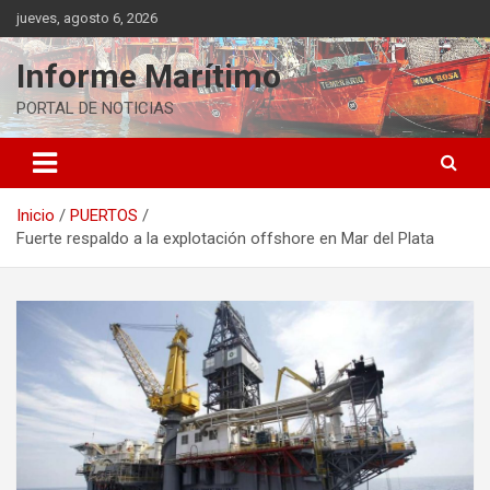
Saltar
jueves, agosto 6, 2026
al
contenido
Informe Marítimo
PORTAL DE NOTICIAS
Inicio
PUERTOS
Fuerte respaldo a la explotación offshore en Mar del Plata