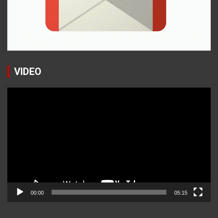
VIDEO
Reproductor
de
vídeo
00:00
05:15