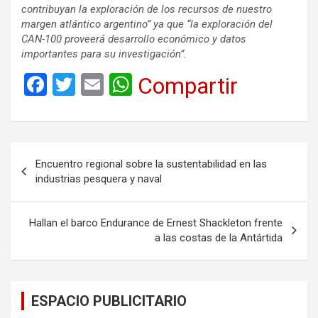
contribuyan la exploración de los recursos de nuestro
margen atlántico argentino” ya que “la exploración del
CAN-100 proveerá desarrollo económico y datos
importantes para su investigación”.
F
T
E
W
Compartir
a
wi
m
h
ce
tt
ail
at
b
er
s
Navegación
Encuentro regional sobre la sustentabilidad en las
o
A
de
industrias pesquera y naval
o
p
entradas
k
p
Hallan el barco Endurance de Ernest Shackleton frente
a las costas de la Antártida
ESPACIO PUBLICITARIO