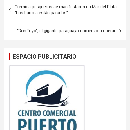
b
er
s
Navegación
Gremios pesqueros se manifestaron en Mar del Plata
o
A
de
“Los barcos están parados”
o
p
entradas
k
p
“Don Toyo”, el gigante paraguayo comenzó a operar
ESPACIO PUBLICITARIO