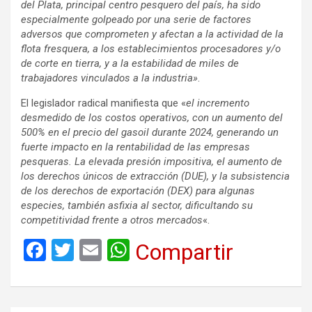
del Plata, principal centro pesquero del país, ha sido
especialmente golpeado por una serie de factores
adversos que comprometen y afectan a la actividad de la
flota fresquera, a los establecimientos procesadores y/o
de corte en tierra, y a la estabilidad de miles de
trabajadores vinculados a la industria»
.
El legislador radical manifiesta que «
el incremento
desmedido de los costos operativos, con un aumento del
500% en el precio del gasoil durante 2024, generando un
fuerte impacto en la rentabilidad de las empresas
pesqueras. La elevada presión impositiva, el aumento de
los derechos únicos de extracción (DUE), y la subsistencia
de los derechos de exportación (DEX) para algunas
especies, también asfixia al sector, dificultando su
competitividad frente a otros mercados
«.
F
T
E
W
Compartir
a
wi
m
h
ce
tt
ail
at