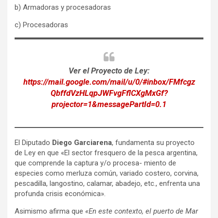
b) Armadoras y procesadoras
c) Procesadoras
Ver el Proyecto de Ley:
https://mail.google.com/mail/u/0/#inbox/FMfcgz
QbffdVzHLqpJWFvgFflCXgMxGf?
projector=1&messagePartId=0.1
El Diputado
Diego Garciarena
, fundamenta su proyecto
de Ley en que «El sector fresquero de la pesca argentina,
que comprende la captura y/o procesa- miento de
especies como merluza común, variado costero, corvina,
pescadilla, langostino, calamar, abadejo, etc., enfrenta una
profunda crisis económica».
Asimismo afirma que
«En este contexto, el puerto de Mar