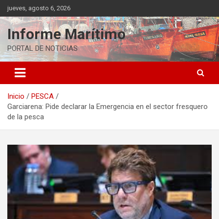
Saltar
jueves, agosto 6, 2026
al
contenido
Informe Marítimo
PORTAL DE NOTICIAS
Inicio
PESCA
Garciarena: Pide declarar la Emergencia en el sector fresquero
de la pesca