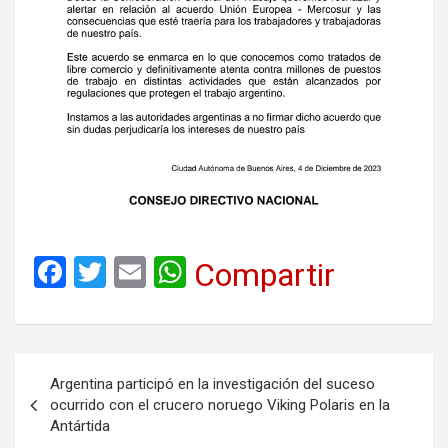
F
T
E
W
Compartir
a
wi
m
h
ce
tt
ail
at
b
er
s
Navegación
Argentina participó en la investigación del suceso
o
A
de
ocurrido con el crucero noruego Viking Polaris en la
o
p
Antártida
entradas