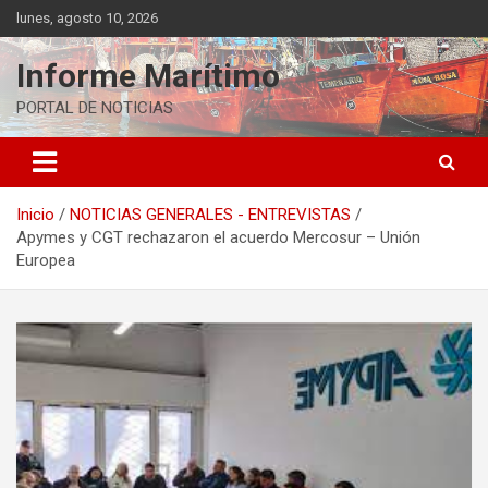
Saltar
lunes, agosto 10, 2026
al
contenido
Informe Marítimo
PORTAL DE NOTICIAS
Inicio
NOTICIAS GENERALES - ENTREVISTAS
Apymes y CGT rechazaron el acuerdo Mercosur – Unión
Europea