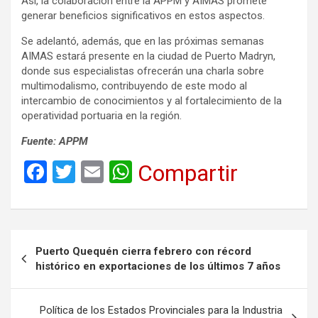
Así, la colaboración entre la APPM y AIMAS promete
generar beneficios significativos en estos aspectos.
Se adelantó, además, que en las próximas semanas
AIMAS estará presente en la ciudad de Puerto Madryn,
donde sus especialistas ofrecerán una charla sobre
multimodalismo, contribuyendo de este modo al
intercambio de conocimientos y al fortalecimiento de la
operatividad portuaria en la región.
Fuente: APPM
F
T
E
W
Compartir
a
wi
m
h
ce
tt
ail
at
b
er
s
Navegación
Puerto Quequén cierra febrero con récord
o
A
de
histórico en exportaciones de los últimos 7 años
o
p
entradas
k
p
Política de los Estados Provinciales para la Industria