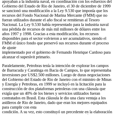
apoyaban a la industria naval, en coordinación con los esfuerzos del
Gobierno del Estado de Rio de Janeiro, el 30 de diciembre de 1999
se sancionó una modificación a la Ley 9.530 que imponía que los
recursos del Fondo Nacional de Marina Mercante (FMM) que no
fueran utilizados durante el año fiscal se remitieran al Tesoro
Nacional. La Ley 9.530 había representado para la industria naval
una pérdida de recursos de más mil millones de dólares entre los
años 1997 y 1998. Gracias a esta modificación, los recursos
disponibles para el sector volvieron a ser acumulativos, siendo el
FMM el único fondo que preservó sus recursos durante el proceso
de ajuste
implementado por el gobierno de Fernando Henrique Cardoso para
alcanzar el superávit primario.
Paralelamente, Petrobras tenía la intención de explorar los campos
de Barracuda y Caratinga en Bacia de Campos, lo que representaba
inversiones por US$2.500 millones. Luego de duras negociaciones
del Gobierno del Estado de Rio de Janeiro con el ministro de Minas
y Energía y Petrobras, en 1999 se incluyó en la licitación para la
construcción de dos plataformas petroleras con una cláusula que
exigía que un 40% de los bienes y servicios utilizados fueran
contratados en Brasil. Esta cláusula le dio una clara ventaja a los
astilleros de Rio de Janeiro, dado que eran los mejores equipados
para cumplir con esta
condición. A su vez, esto constituyó un precedente en la elaboración