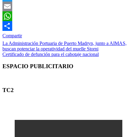
Twitter
Email
WhatsApp
Compartir
Navegación
La Administración Portuaria de Puerto Madryn, junto a AIMAS,
buscan potenciar la operatividad del muelle Storni
de
Certificado de defunción para el cabotaje nacional
entradas
ESPACIO PUBLICITARIO
TC2