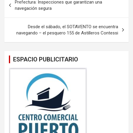
Prefectura: Inspecciones que garantizan una
o
A
de
navegación segura
o
p
entradas
k
p
Desde el sábado, el SOTAVENTO se encuentra
navegando – el pesquero 155 de Astilleros Contessi
ESPACIO PUBLICITARIO