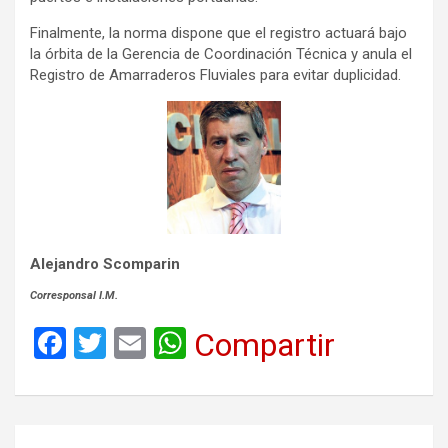
Finalmente, la norma dispone que el registro actuará bajo
la órbita de la Gerencia de Coordinación Técnica y anula el
Registro de Amarraderos Fluviales para evitar duplicidad.
Alejandro Scomparin
Corresponsal I.M.
F
T
E
W
Compartir
a
wi
m
h
ce
tt
ail
at
b
er
s
Navegación