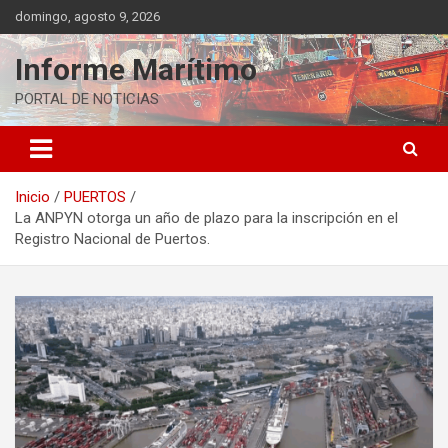
Saltar
domingo, agosto 9, 2026
al
contenido
Informe Marítimo
PORTAL DE NOTICIAS
Inicio
PUERTOS
La ANPYN otorga un año de plazo para la inscripción en el
Registro Nacional de Puertos.