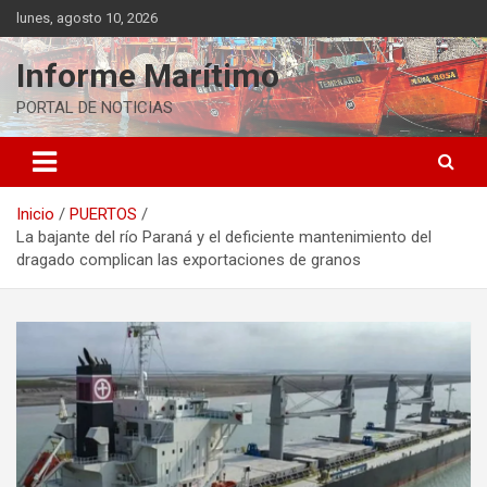
Saltar
lunes, agosto 10, 2026
al
contenido
Informe Marítimo
PORTAL DE NOTICIAS
Inicio
PUERTOS
La bajante del río Paraná y el deficiente mantenimiento del
dragado complican las exportaciones de granos