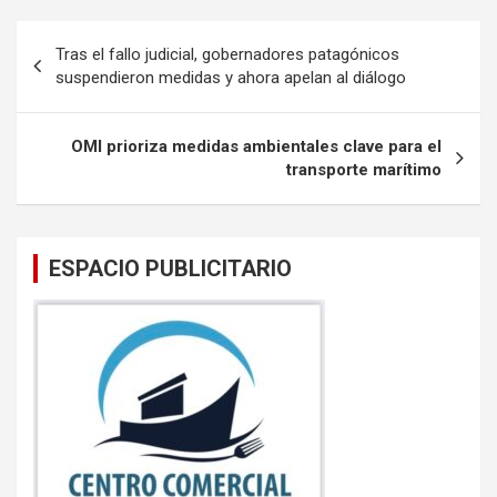
ce
tt
ail
at
b
er
s
Navegación
Tras el fallo judicial, gobernadores patagónicos
o
A
de
suspendieron medidas y ahora apelan al diálogo
o
p
entradas
k
p
OMI prioriza medidas ambientales clave para el
transporte marítimo
ESPACIO PUBLICITARIO