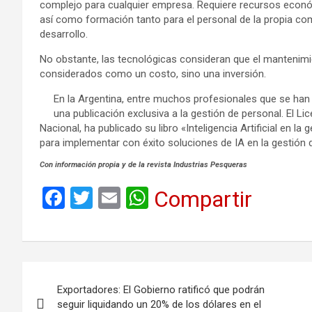
complejo para cualquier empresa. Requiere recursos econ
así como formación tanto para el personal de la propia co
desarrollo.
No obstante, las tecnológicas consideran que el mantenim
considerados como un costo, sino una inversión.
En la Argentina, entre muchos profesionales que se han d
una publicación exclusiva a la gestión de personal. El L
Nacional, ha publicado su libro «Inteligencia Artificial en l
para implementar con éxito soluciones de IA en la gestión 
Con información propia y de la revista Industrias Pesqueras
F
T
E
W
Compartir
a
wi
m
h
ce
tt
ail
at
b
er
s
Navegación
o
A
Exportadores: El Gobierno ratificó que podrán
de
o
p
seguir liquidando un 20% de los dólares en el