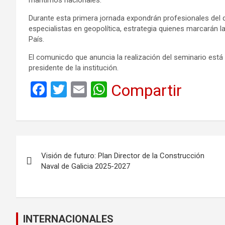
Durante esta primera jornada expondrán profesionales del d
especialistas en geopolítica, estrategia quienes marcarán l
País.
El comunicdo que anuncia la realización del seminario est
presidente de la institución.
F
T
E
W
Compartir
a
wi
m
h
ce
tt
ail
at
b
er
s
Navegación
o
A
Visión de futuro: Plan Director de la Construcción
de
o
p
Naval de Galicia 2025-2027
k
p
entradas
INTERNACIONALES