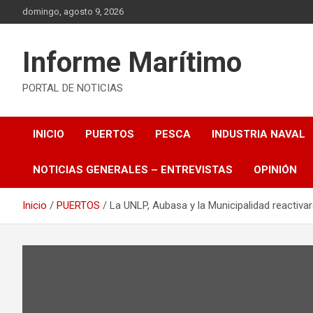
Saltar
domingo, agosto 9, 2026
al
contenido
Informe Marítimo
PORTAL DE NOTICIAS
INICIO
PUERTOS
PESCA
INDUSTRIA NAVAL
NOTICIAS GENERALES – ENTREVISTAS
OPINIÓN
Inicio
PUERTOS
La UNLP, Aubasa y la Municipalidad reactiva