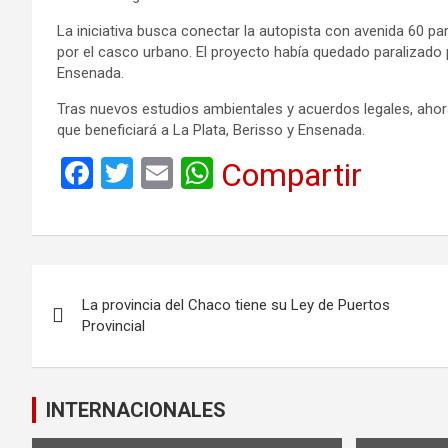
La iniciativa busca conectar la autopista con avenida 60 par
por el casco urbano. El proyecto había quedado paralizado 
Ensenada.
Tras nuevos estudios ambientales y acuerdos legales, ahor
que beneficiará a La Plata, Berisso y Ensenada.
F
T
E
W
Compartir
a
wi
m
h
ce
tt
ail
at
b
er
s
Navegación
o
A
La provincia del Chaco tiene su Ley de Puertos
de
o
p
Provincial
k
p
entradas
INTERNACIONALES