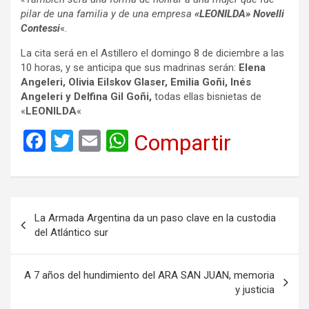
pilar de una familia y de una empresa
«LEONILDA» Novelli
Contessi
«.
La cita será en el Astillero el domingo 8 de diciembre a las
10 horas, y se anticipa que sus madrinas serán:
Elena
Angeleri, Olivia Eilskov Glaser, Emilia Goñi, Inés
Angeleri y Delfina Gil Goñi,
todas ellas bisnietas de
«
LEONILDA
«
F
T
E
W
Compartir
a
wi
m
h
ce
tt
ail
at
b
er
s
Navegación
La Armada Argentina da un paso clave en la custodia
o
A
de
del Atlántico sur
o
p
entradas
k
p
A 7 años del hundimiento del ARA SAN JUAN, memoria
y justicia