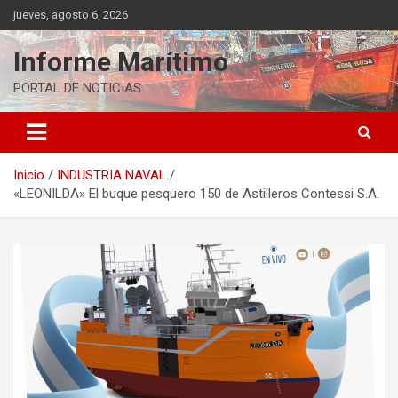
Saltar
jueves, agosto 6, 2026
al
contenido
Informe Marítimo
PORTAL DE NOTICIAS
Inicio
INDUSTRIA NAVAL
«LEONILDA» El buque pesquero 150 de Astilleros Contessi S.A.